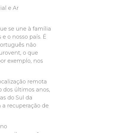
al e Ar
e se une à família
 o nosso país. É
português não
urovent, o que
por exemplo, nos
ocalização remota
o dos últimos anos,
as do Sul da
a a recuperação de
 no