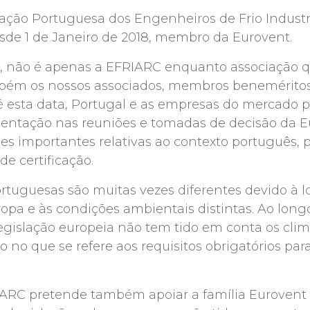
ação Portuguesa dos Engenheiros de Frio Industri
sde 1 de Janeiro de 2018, membro da Eurovent.
 não é apenas a EFRIARC enquanto associação qu
ém os nossos associados, membros beneméritos e
té esta data, Portugal e as empresas do mercado 
ntação nas reuniões e tomadas de decisão da E
ões importantes relativas ao contexto português, 
de certificação.
rtuguesas são muitas vezes diferentes devido à l
opa e às condições ambientais distintas. Ao long
legislação europeia não tem tido em conta os clim
 no que se refere aos requisitos obrigatórios par
IARC pretende também apoiar a família Eurovent