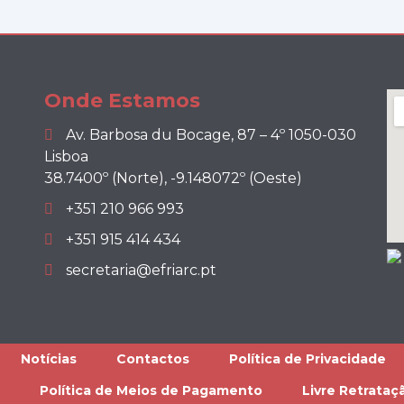
Onde Estamos
Av. Barbosa du Bocage, 87 – 4º 1050-030
Lisboa
38.7400º (Norte), -9.148072º (Oeste)
+351 210 966 993
+351 915 414 434
secretaria@efriarc.pt
Notícias
Contactos
Política de Privacidade
Política de Meios de Pagamento
Livre Retrataç