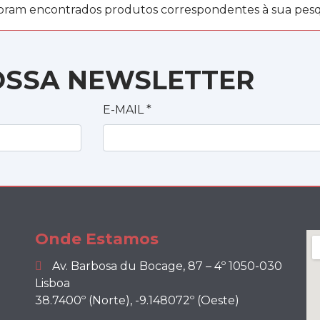
oram encontrados produtos correspondentes à sua pesq
OSSA NEWSLETTER
E-MAIL
*
Onde Estamos
Av. Barbosa du Bocage, 87 – 4º 1050-030
Lisboa
38.7400º (Norte), -9.148072º (Oeste)