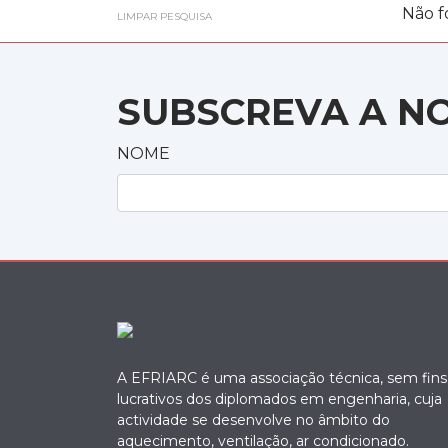
Não f
LIMPAR PESQUISA
SUBSCREVA A N
NOME
A EFRIARC é uma associação técnica, sem fins
lucrativos dos diplomados em engenharia, cuja
actividade se desenvolve no âmbito do
aquecimento, ventilação, ar condicionado.