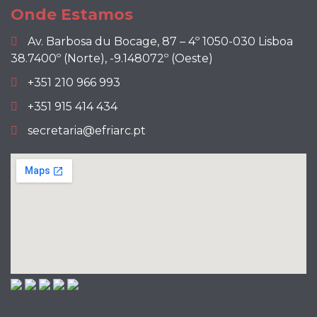
Onde Estamos
Av. Barbosa du Bocage, 87 – 4º 1050-030 Lisboa
38.7400º (Norte), -9.148072º (Oeste)
+351 210 966 993
+351 915 414 434
secretaria@efriarc.pt