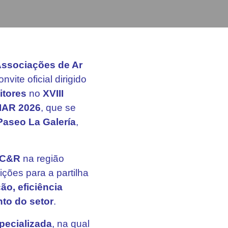
Associações de Ar
vite oficial dirigido
itores
no
XVIII
CIAR 2026
, que se
Paseo La Galería
,
C&R
na região
ições para a partilha
ão, eficiência
nto do setor
.
pecializada
, na qual