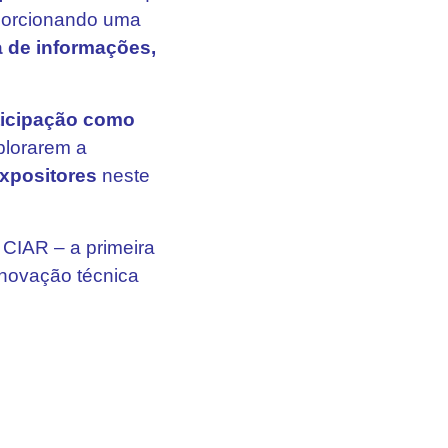
oporcionando uma
ca de informações,
ticipação como
plorarem a
expositores
neste
 CIAR – a primeira
inovação técnica