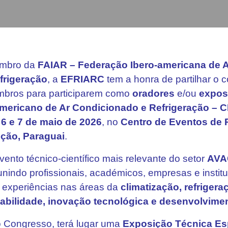
embro da
FAIAR – Federação Ibero-americana de 
frigeração
, a
EFRIARC
tem a honra de partilhar o con
mbros para participarem como
oradores
e/ou
expos
mericano de Ar Condicionado e Refrigeração – 
 6 e 7 de maio de 2026
, no
Centro de Eventos de 
ção, Paraguai
.
evento técnico-científico mais relevante do setor
AVA
nindo profissionais, académicos, empresas e institu
 experiências nas áreas da
climatização, refrigeraç
tabilidade, inovação tecnológica e desenvolvime
 Congresso, terá lugar uma
Exposição Técnica Es