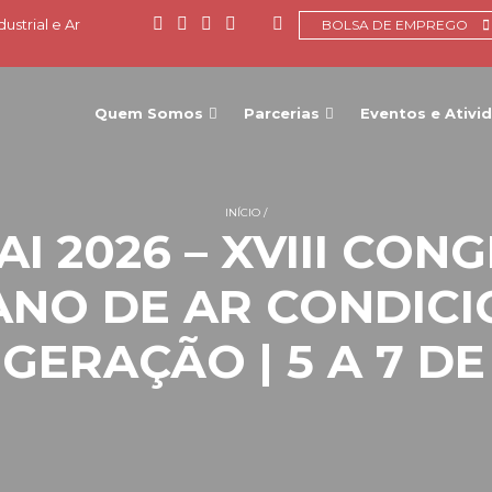
ustrial e Ar
BOLSA DE EMPREGO
Quem Somos
Parcerias
Eventos e Ativi
INÍCIO
I 2026 – XVIII CON
ANO DE AR CONDICI
GERAÇÃO | 5 A 7 D