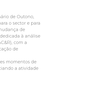
nário de Outono,
ra o sector e para
e mudança de
dedicada à análise
VAC&R), com a
icação de
ntes momentos de
ciando a atividade