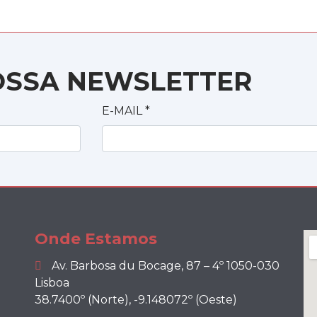
OSSA NEWSLETTER
E-MAIL
*
Onde Estamos
Av. Barbosa du Bocage, 87 – 4º 1050-030
Lisboa
38.7400º (Norte), -9.148072º (Oeste)