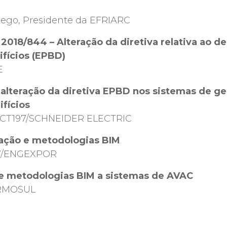
Rego, Presidente da EFRIARC
 2018/844 – Alteração da diretiva relativa ao
ifícios (EPBD)
E
alteração da diretiva EPBD nos sistemas de ge
ifícios
, CT197/SCHNEIDER ELECTRIC
zação e metodologias BIM
97/ENGEXPOR
e metodologias BIM a sistemas de AVAC
ERMOSUL