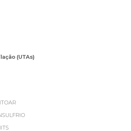
lação (UTAs)
ENTOAR
ONSULFRIO
HITS