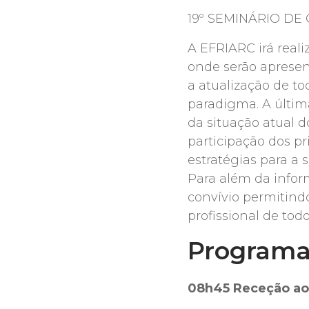
19º SEMINÁRIO DE O
A EFRIARC irá reali
onde serão apresen
a atualização de t
paradigma. A últim
da situação atual d
participação dos pr
estratégias para a 
Para além da infor
convívio permitindo
profissional de todo
Programa
08h45 Receção aos