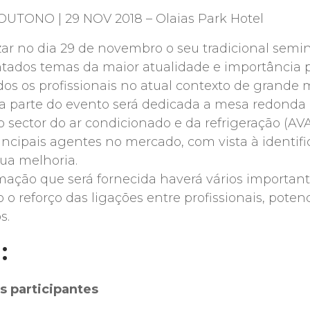
UTONO | 29 NOV 2018 – Olaias Park Hotel
zar no dia 29 de novembro o seu tradicional semi
tados temas da maior atualidade e importância pa
odos os profissionais no atual contexto de grand
a parte do evento será dedicada a mesa redonda 
o sector do ar condicionado e da refrigeração (A
incipais agentes no mercado, com vista à identif
sua melhoria.
mação que será fornecida haverá vários importa
 o reforço das ligações entre profissionais, poten
s.
:
 participantes