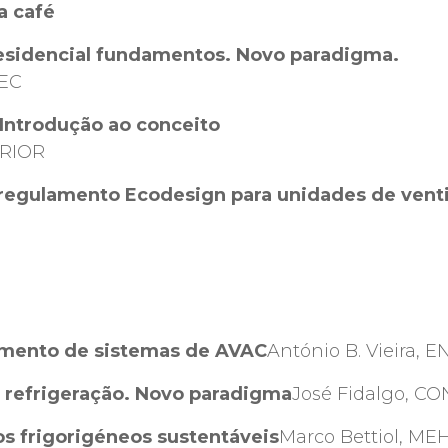
a café
residencial fundamentos. Novo paradigma.
NEC
 Introdução ao conceito
PRIOR
regulamento Ecodesign para unidades de venti
mento de sistemas de AVAC
António B. Vieira, 
 refrigeração. Novo paradigma
José Fidalgo, C
os frigorigéneos sustentáveis
Marco Bettiol, ME