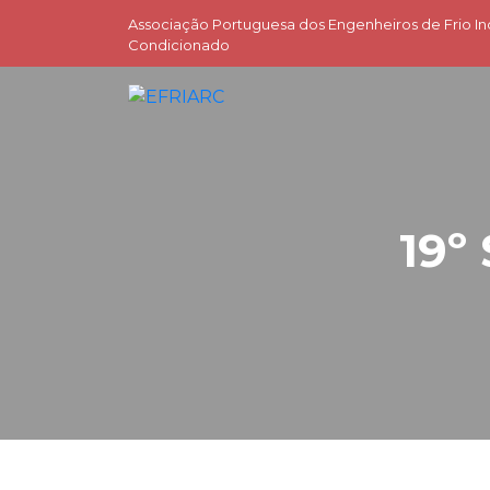
Associação Portuguesa dos Engenheiros de Frio Ind
Condicionado
19º