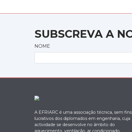
SUBSCREVA A N
NOME
A EFRIARC é uma associação técnica, sem fins
lucrativos dos diplomados em engenharia, cuja
actividade se desenvolve no âmbito do
aquecimento, ventilação, ar condicionado.