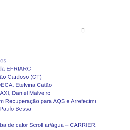
tes
 da EFRIARC
oão Cardoso (CT)
DECA, Etelvina Catão
XI, Daniel Malveiro
 com Recuperação para AQS e Arrefecimento
Paulo Bessa
a de calor Scroll ar/água – CARRIER, Anselmo