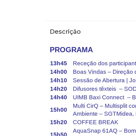
Descrição
PROGRAMA
1
3h45
Receção dos participan
14h00
Boas Vindas – Direção
14h10
Sessão de Abertura | J
14h20
Difusores têxteis – SO
14h40
UIMB Baxi Connect – BA
Multi CirQ – Multisplit
15h00
Ambiente – SGTMidea, 
15h20
COFFEE BREAK
AquaSnap 61AQ – Bomb
15h50