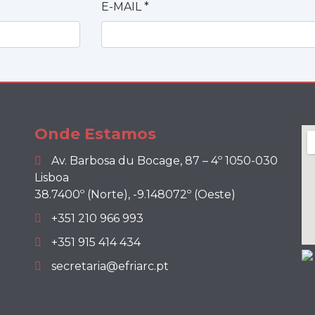
E-MAIL
*
Onde Estamos
Av. Barbosa du Bocage, 87 – 4º 1050-030
Lisboa
38.7400º (Norte), -9.148072º (Oeste)
+351 210 966 993
+351 915 414 434
secretaria@efriarc.pt