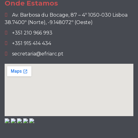
Onde Estamos
Av. Barbosa du Bocage, 87 – 4º 1050-030 Lisboa
38.7400º (Norte), -9.148072º (Oeste)
+351 210 966 993
+351 915 414 434
secretaria@efriarc.pt